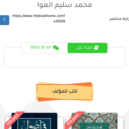
محمد سليم العوا
https://www.thebookhome.com?
ابط مختصر
a10599
نبذه عن
Web Brief
كتب للمؤلف
خ
%
خ
%
0
0
ص
م
1
ص
م
1