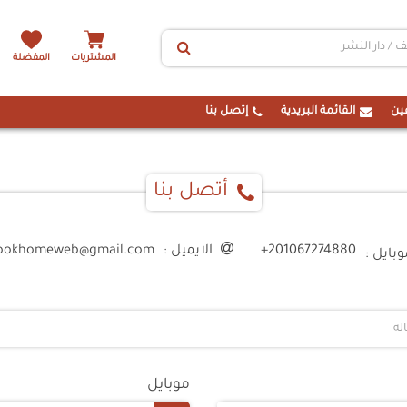
المشتريات
المفضلة
ين
القائمة البريدية
إتصل بنا
أتصل بنا
ookhomeweb@gmail.com
+201067274880
: الايميل
موبايل