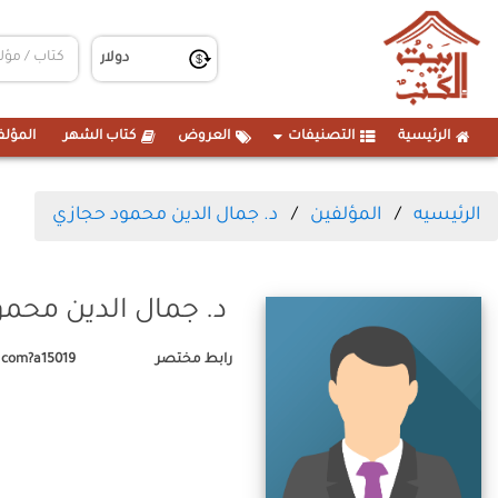
الرئيسية
التصنيفات
العروض
كتاب الشهر
المؤلف
الرئيسيه
المؤلفين
د. جمال الدين محمود حجازي
د. جمال الدين محم
رابط مختصر
.com?a15019