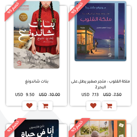
خ
%
خ
%
5
5
ص
م
ص
م
ملكة القلوب : متجر صغير يطل على
بنات شاندونغ
البحر 2
USD
9.50
USD
10.00
USD
7.13
USD
7.50
خ
%
خ
%
5
5
ص
م
ص
م