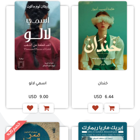
خندان
اسمي لالو
USD
9.00
USD
6.44
خ
%
0
ص
م
2