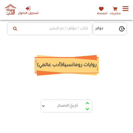
تسجيل الدخول
المشتريات
المفضلة
روايات رومانسية(أدب عالمي)