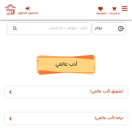
تسجيل الدخول
المشتريات
المفضلة
أدب عالمي
تشويق (أدب عالمي)
دراما (أدب عالمي)