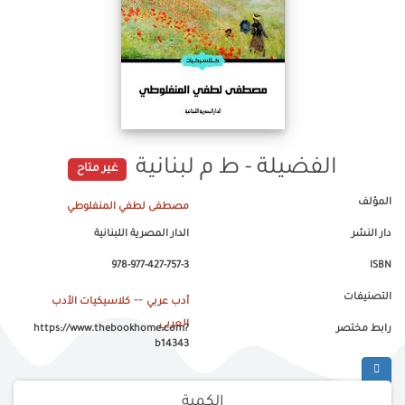
الفضيلة - ط م لبنانية
غير متاح
المؤلف
مصطفى لطفي المنفلوطي
دار النشر
الدار المصرية اللبنانية
978-977-427-757-3
ISBN
التصنيفات
--
أدب عربي
كلاسيكيات الأدب
العربي
رابط مختصر
https://www.thebookhome.com?
b14343
الكمية