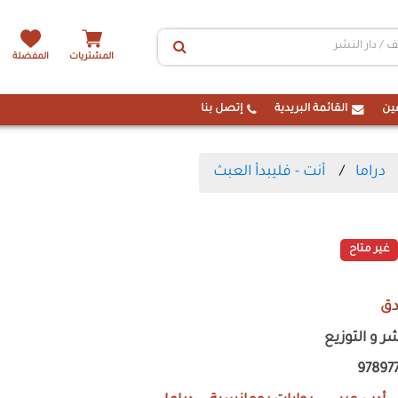
المشتريات
المفضلة
ين
القائمة البريدية
إتصل بنا
دراما
أنت - فليبدأ العبث
غير متاح
دق
شر و التوزيع
97897