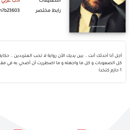
التصنيفات
أدب عربي
-
رابط مختصر
m?b23603
أجل أنا أحدثك أنت .. بين يديك الأن رواية لا تحب المترددين .. ح
كل الصعوبات و كل ما واجهته و ما اضطررت أن أضحي به في مقابل أن 
؟ حازم كتخدا