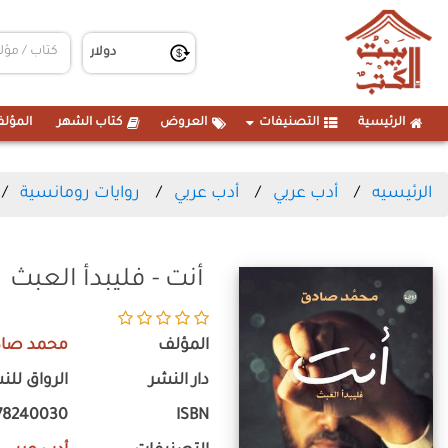
الرئيسية
التصنيفات
العروض
كتاب الشهر
المؤلف
الرئيسيه
أدب عربي
أدب عربي
روايات رومانسية
أنت - فليبدأ العبث
المؤلف
محمد صا
دار النشر
الرواق للن
78240030
ISBN