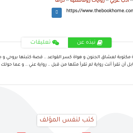
-
أدب عربي
--
روايات رومانسية
--
دراما
https://www.thebookhome.co
نبذه عن
تعليقات
كاية مكتوبة لعشاق الجنون و هواة كسر القواعد .. قصة كتبتها بروحي و
تقرأ أنت رواية لم تقرأ مثلها من قبل .. رواية عني .. و عما حولك .. و
كتب لنفس المؤلف