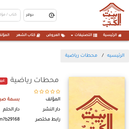
الرئيسية
التصنيفات
العروض
كتاب الشهر
المؤلف
الرئيسيه
محطات رياضية
محطات رياضية
غير
المؤلف
بسمة صب
دار النشر
دار الحلم
رابط مختصر
om?b29168