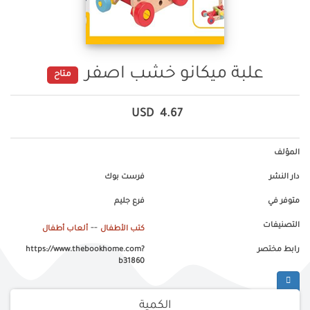
علبة ميكانو خشب اصفر
متاح
USD
4.67
المؤلف
دار النشر
فرست بوك
متوفر في
فرع جليم
التصنيفات
--
كتب الأطفال
ألعاب أطفال
رابط مختصر
https://www.thebookhome.com?
b31860
الكمية