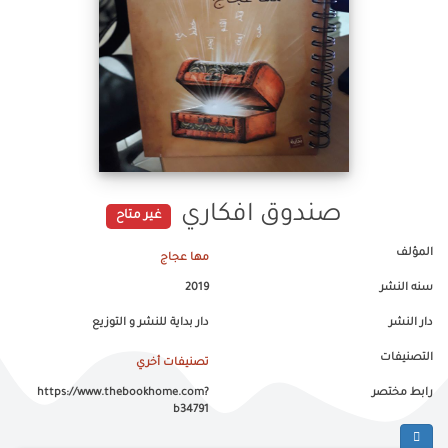
صندوق افكاري
غير متاح
المؤلف
مها عجاج
سنه النشر
2019
دار النشر
دار بداية للنشر و التوزيع
التصنيفات
تصنيفات أخري
رابط مختصر
https://www.thebookhome.com?
b34791