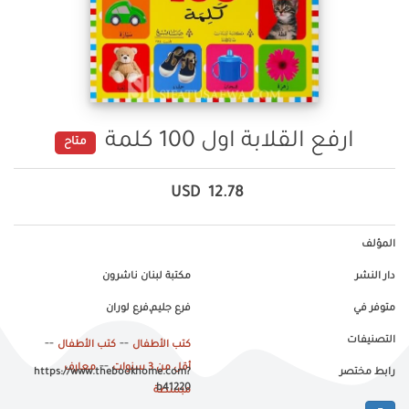
ارفع القلابة اول 100 كلمة
متاح
USD
12.78
المؤلف
دار النشر
مكتبة لبنان ناشرون
متوفر في
فرع جليم,فرع لوران
التصنيفات
--
--
كتب الأطفال
كتب الأطفال
--
أقل من 3 سنوات
معارف
رابط مختصر
https://www.thebookhome.com?
b41220
مبسطة