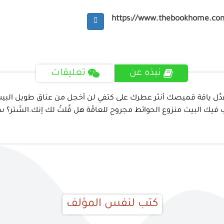
https://www.thebookhome.co
نبذه عن
تعليقات
ُعدِّل ياقة قميصك أنثر عطرك على كتفي لن أخجل من عناق طويل البيت 
 فيك البيت منزوع الحوائط مجروح للعامَّة هل قُلتُ لك إنك.السَّتر
كتب لنفس المؤلف