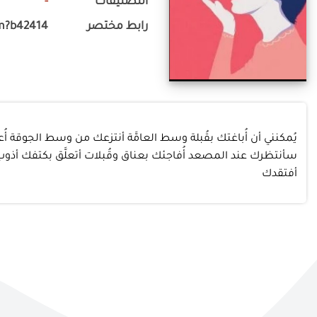
التصنيفات
-
رابط مختصر
m?b42414
يُمكنني أن أُباغتك بقُبلة وسط العامَّة أنتزعك من وسط الجوقة أ
سأنتظرك عند المصعد أُفاجئك بعناق وقُبلات أتعلَّق بكتفك أذوب
أفتقدك