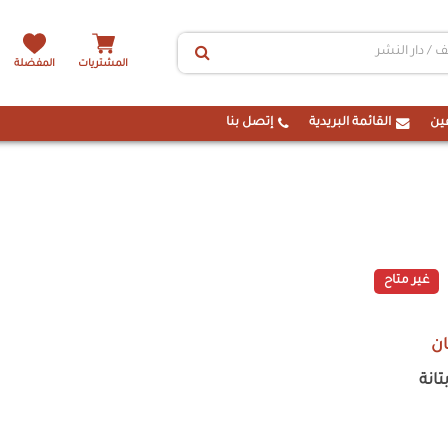
المشتريات
المفضلة
ين
القائمة البريدية
إتصل بنا
غير متاح
ن
انة