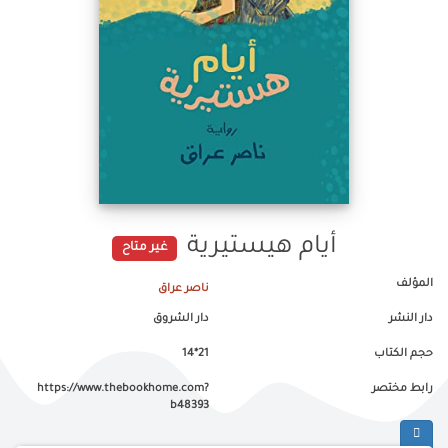
أيام هيستيرية
غير متاح
المؤلف
ناصر عراق
دار النشر
دار الشروق
حجم الكتاب
21*14
رابط مختصر
https://www.thebookhome.com?
b48393