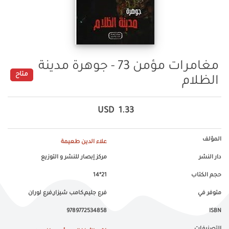
مغامرات مؤمن 73 - جوهرة مدينة
متاح
الظلام
USD
1.33
المؤلف
علاء الدين طعيمة
دار النشر
مركز إبصار للنشر و التوزيع
حجم الكتاب
21*14
متوفر في
فرع جليم,كامب شيزار,فرع لوران
9789772534858
ISBN
التصنيفات