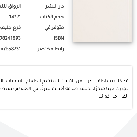
دار النشر
الرواق للن
حجم الكتاب
21*14
متوفر في
فرع جليم,ف
778241693
ISBN
رابط مختصر
om?b58731
قد كنا ببساطة.. نهرب من أنفسنا.نستخدم الطعام، الإباحيات، ال
تجذرت فينا مبكرًا، نضمد صدمة أحدثت شرخًا في اللغة لم نستطع م
الفرار من ذواتنا!