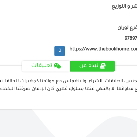
شر و التوزيع
رع لوران
9789
https://www.thebookhome.c
نبذه عن
تعليقات
جنس، العلاقات، الشراء، والانغماس مع هواتفنا كمغيرات للحالة النف
داواتها إلا بالتلهي عنها بسلوكٍ قهري.كان الإدمان صرختنا البكماء،