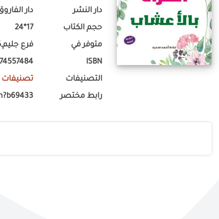
دار النشر
دار الفاروق
حجم الكتاب
17*24
متوفر في
فرع جليم,
774557484
ISBN
التصنيفات
تصنيفات 
رابط مختصر
m?b69433