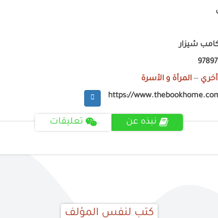
كامب شيزار
9789
أخري
--
المرأة و الأسرة
https://www.thebookhome.co
نبذه عن
تعليقات
كتب لنفس المؤلف