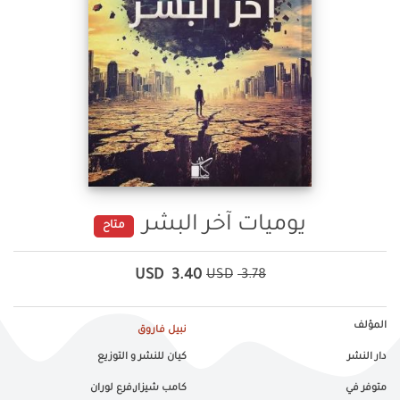
يوميات آخر البشر
متاح
USD
3.40
USD
3.78
المؤلف
نبيل فاروق
دار النشر
كيان للنشر و التوزيع
متوفر في
كامب شيزار,فرع لوران