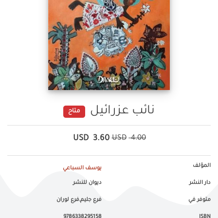
نائب عزرائيل
متاح
USD
3.60
USD
4.00
المؤلف
يوسف السباعي
دار النشر
ديوان للنشر
متوفر في
فرع جليم,فرع لوران
9786338295158
ISBN