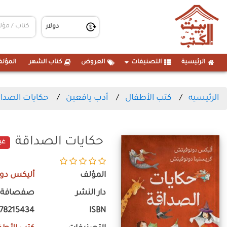
الرئيسية
التصنيفات
العروض
كتاب الشهر
المؤلف
الرئيسيه
كتب الأطفال
أدب يافعين
حكايات الصدا
حكايات الصداقة
غي
المؤلف
أليكس دون
دار النشر
صفصافة لل
778215434
ISBN