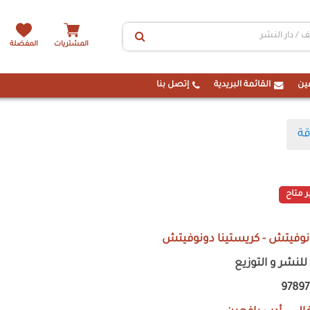
المشتريات
المفضلة
ين
القائمة البريدية
إتصل بنا
قة
ر متاح
وفيتش - كريستينا دونوفيتش
نشر و التوزيع
9789