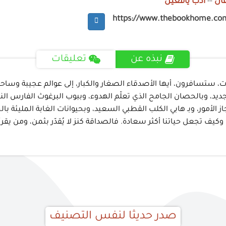
ال
--
أدب يافعين
https://www.thebookhome.co
نبذه عن
تعليقات
ستسافرون، أيها الأصدقاء الصغار والكبار، إلى عوالم عجيبة وساحرة
د، وبالحصان الجامح الذي تعلّم الهدوء، وببوب البرغوث الفارس الن
 الأمور، وبـ هابي الكلب القطبي السعيد، وبحيوانات الغابة المليئة 
يف تجعل حياتنا أكثر سعادة. فالصداقة كنز لا يُقدّر بثمن، ومن يقرأ
صدر حديثا لنفس التصنيف