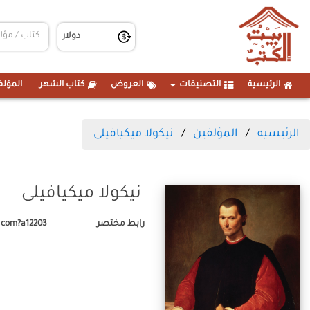
الرئيسية
التصنيفات
العروض
كتاب الشهر
المؤلف
الرئيسيه
المؤلفين
نيكولا ميكيافيلى
نيكولا ميكيافيلى
رابط مختصر
.com?a12203