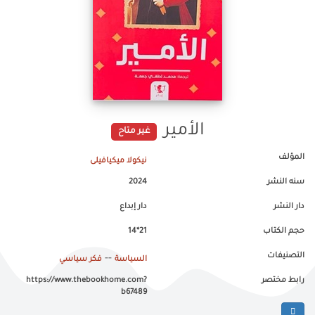
الأمير
غير متاح
المؤلف
نيكولا ميكيافيلى
سنه النشر
2024
دار النشر
دار إبداع
حجم الكتاب
21*14
التصنيفات
--
السياسة
فكر سياسي
رابط مختصر
https://www.thebookhome.com?
b67489