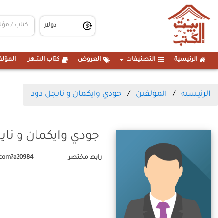
الرئيسية
التصنيفات
العروض
كتاب الشهر
المؤلف
الرئيسيه
المؤلفين
جودي وايكمان و نايجل دود
جودي وايكمان و ناي
رابط مختصر
.com?a20984