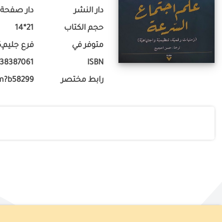
دار النشر
دار صفحة 7 للنشر
حجم الكتاب
21*14
متوفر في
فرع جليم,ك
38387061
ISBN
رابط مختصر
m?b58299