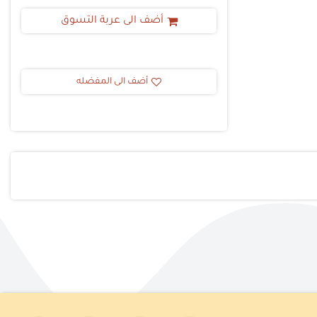
أضف الى عربة التسوق
أضف الى المفضله