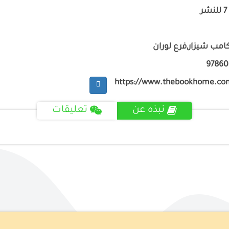
امب شيزار,فرع لوران
97860
https://www.thebookhome.co
نبذه عن
تعليقات