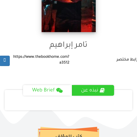
تامر إبراهيم
https://www.thebookhome.com?
ابط مختصر
a3512
نبذه عن
Web Brief