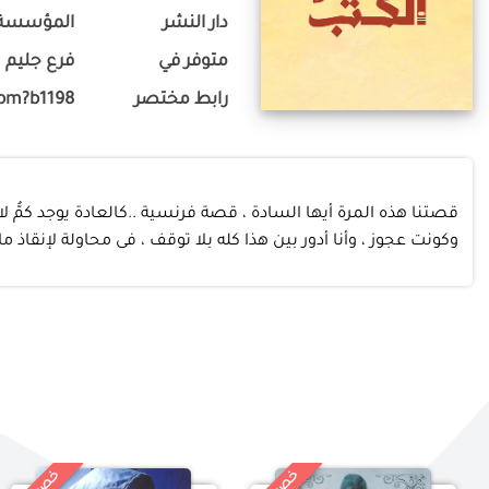
دار النشر
المؤسسة ا
متوفر في
فرع جليم
رابط مختصر
com?b1198
قصتنا هذه المرة أيها السادة ، قصة فرنسية ..كالعادة يوجد كمُّ 
وكونت عجوز ، وأنا أدور بين هذا كله بلا توقف ، فى محاولة لإنقاذ 
خ
%
خ
%