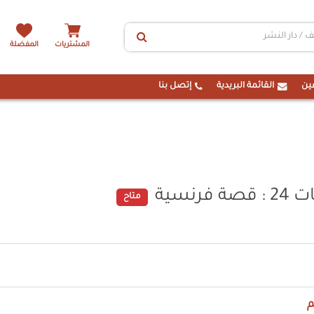
المشتريات
المفضلة
ين
القائمة البريدية
إتصل بنا
نسية
متاح
م