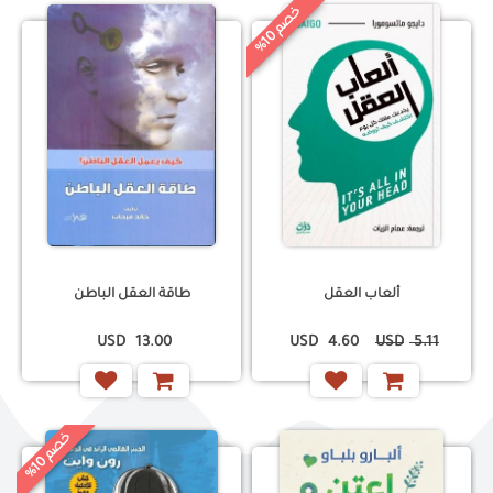
خ
%
0
ص
م
1
ألعاب العقل
طاقة العقل الباطن
USD
13.00
USD
4.60
USD
5.11
خ
%
0
ص
م
1