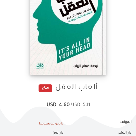
ألعاب العقل
متاح
USD
4.60
USD
5.11
المؤلف
دايجو موتسومرا
دار النشر
دار دون