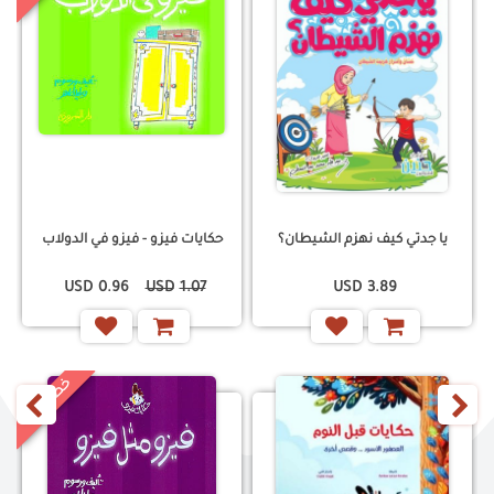
يا جدتي كيف نهزم الشيطان؟
حكايات فيزو - فيزو في الدولاب
USD
0.96
USD
1.07
USD
3.89
خ
%
‹
›
0
ص
م
1