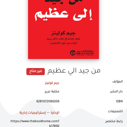
من جيد الي عظيم
غير متاح
المؤلف
جيم كولينز
دار النشر
مكتبة جرير
6281072086206
ISBN
التصنيفات
--
الإدارة
إستراتيجيات إدارية
رابط مختصر
https://www.thebookhome.com?
b17892