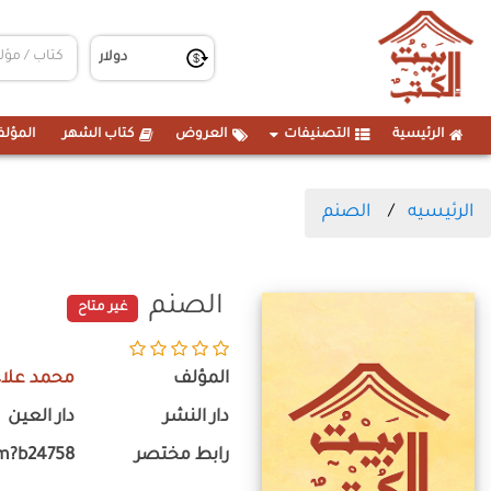
الرئيسية
التصنيفات
العروض
كتاب الشهر
المؤلف
الرئيسيه
الصنم
الصنم
غير متاح
المؤلف
محمد علاء
دار النشر
دار العين
رابط مختصر
m?b24758