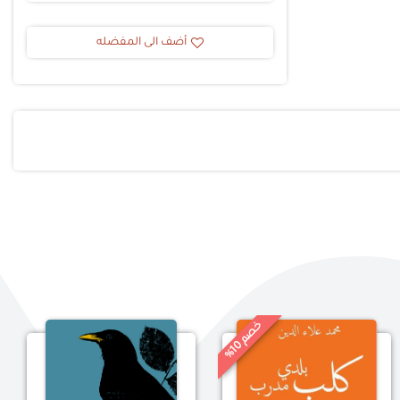
أضف الى المفضله
خ
%
0
ص
م
1