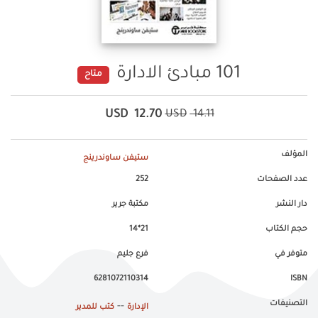
101 مبادئ الادارة
متاح
USD
12.70
USD
14.11
المؤلف
ستيفن ساوندرينج
عدد الصفحات
252
دار النشر
مكتبة جرير
حجم الكتاب
21*14
متوفر في
فرع جليم
6281072110314
ISBN
التصنيفات
--
الإدارة
كتب للمدير