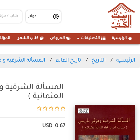
الرئيسية
التصنيفات
العروض
كتاب الشهر
المؤلف
الرئيسيه
التاريخ
تاريخ العالم
المسألة الشرقية و مؤ
المسألة الشرقية و 
العثمانية )
USD
0.67