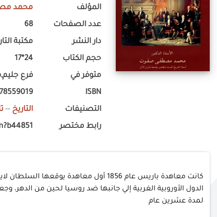
المؤلف
محمد مص
عدد الصفحات
68
دار النشر
مكتبة التار
حجم الكتاب
24*17
متوفر في
فرع جليم,ف
778559019
ISBN
التصنيفات
التاريخ
--
تا
رابط مختصر
m?b44851
كانت معاهدة باريس عام 1856 أول معاهد
الدول الأوروبية الغربية إلي جانبها ضد روسيا لحين من الدهر، وجعل
لمدة عشرين عام