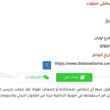
طفي صفوت
يخ
رع لوران
9789
ريخ العالم
https://www.thebookhome.co
نبذه عن
تعليقات
ة يوقعها السلطان لايكون فيها أي إنتقاص لممتلكاته أو إضعاف لقوته، لقد جعلت
 أمر أستقلالها في أمورها الداخلية جزءا من القانون الدولي والدبلوماس