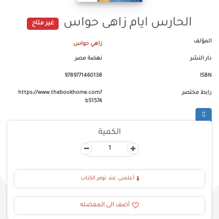
الحارس ايام زاهى حواس
غير متاح
المؤلف
زاهي حواس
دار النشر
نهضة مصر
9789771460138
ISBN
رابط مختصر
https://www.thebookhome.com?
b51574
الكمية
-
+
أعلمنى عند توفر الكتاب
أضف الى المفضله