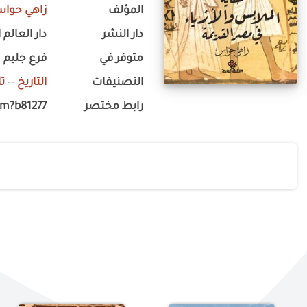
المؤلف
زاهي حوا
دار النشر
دار العالم 
متوفر في
فرع جليم
التصنيفات
التاريخ
--
ت
رابط مختصر
om?b81277