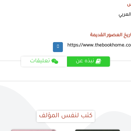
س
العربي
اريخ العصور القديمة
https://www.thebookhome.c
نبذه عن
تعليقات
كتب لنفس المؤلف