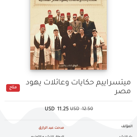
ميتسراييم حكايات وعائلات يهود
متاح
مصر
USD
11.25
USD
12.50
المؤلف
مدحت عبد الرازق