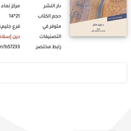
دار النشر
مركز نماء 
حجم الكتاب
21*14
متوفر في
فرع جليم,
التصنيفات
دين إسلام
رابط مختصر
om?b57233