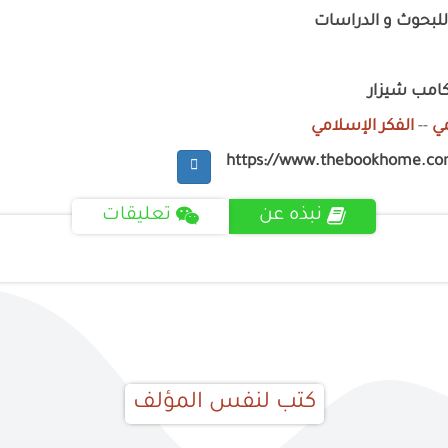
للبحوث و الدراسات
كامب شيزار
ي
--
الفكر الإسلامي
https://www.thebookhome.c
نبذه عن
تعليقات
كتب لنفس المؤلف