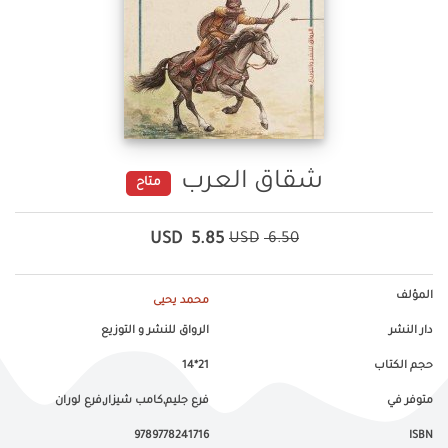
شقاق العرب
متاح
USD
5.85
USD
6.50
المؤلف
محمد يحيى
دار النشر
الرواق للنشر و التوزيع
حجم الكتاب
21*14
متوفر في
فرع جليم,كامب شيزار,فرع لوران
9789778241716
ISBN