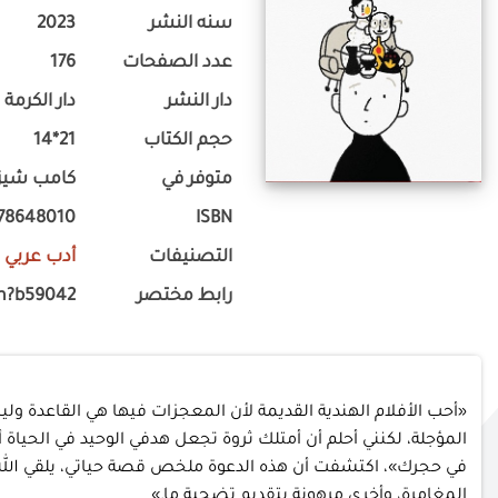
سنه النشر
2023
عدد الصفحات
176
دار النشر
دار الكرمة 
حجم الكتاب
21*14
متوفر في
كامب شيزا
78648010
ISBN
التصنيفات
أدب عربي
-
رابط مختصر
m?b59042
«أحب الأفلام الهندية القديمة لأن المعجزات فيها هي القاعدة وليس
المؤجلة، لكنني أحلم أن أمتلك ثروة تجعل هدفي الوحيد في الحياة أ
في حجرك»، اكتشفت أن هذه الدعوة ملخص قصة حياتي، يلقي الله 
المغامرة، وأخرى مرهونة بتقديم تضحية ما.»