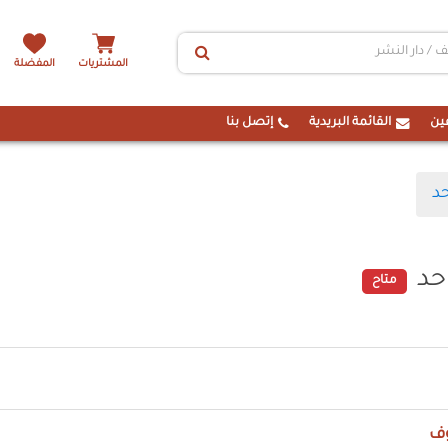
المشتريات
المفضلة
ين
القائمة البريدية
إتصل بنا
حد
حد
متاح
ف