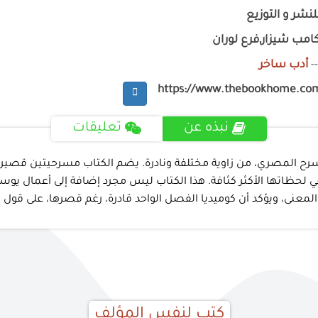
للنشر و التوزيع
امب شيزار,فرع لوران
-
أدب ساخر
https://www.thebookhome.co
نبذه عن
تعليقات
رح المصري، من زاوية مختلفة ونادرة. يضم الكتاب مسرحيتين قصيرتي
 في لحظاتها الأكثر كثافة. هذا الكتاب ليس مجرد إضافة إلى أعمال
معنى، ويؤكد أن كوميديا الفصل الواحد قادرة، رغم قصرها، على قول ال
كتب لنفس المؤلف