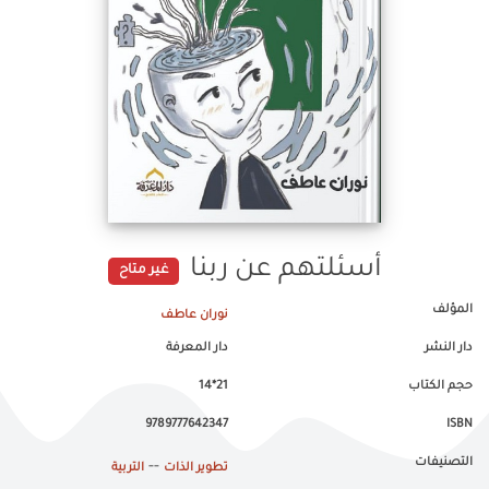
أسئلتهم عن ربنا
غير متاح
المؤلف
نوران عاطف
دار النشر
دار المعرفة
حجم الكتاب
21*14
9789777642347
ISBN
التصنيفات
--
تطوير الذات
التربية