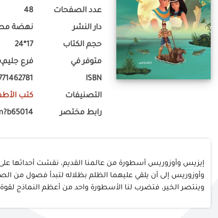
عدد الصفحات
48
دار النشر
نهضة مصر
حجم الكتاب
17*24
متوفر في
فرع جليم,ف
771462781
ISBN
التصنيفات
كتب الأطف
رابط مختصر
m?b65014
إيزيس وأوزوريس أسطورة من عالمنا القديم، نقشت أحداثها على
وأوزوريس إلى أن يلقي عليهما الظلم بظلاله لتبدأ فصول من الصرا
وينتصر الخير، فتضرب لنا الأسطورة واحد من أعظم النماذج لقوة 