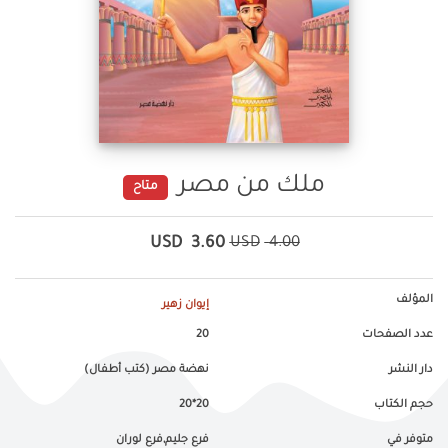
ملك من مصر
متاح
USD
3.60
USD
4.00
المؤلف
إيوان زهير
عدد الصفحات
20
دار النشر
نهضة مصر (كتب أطفال)
حجم الكتاب
20*20
متوفر في
فرع جليم,فرع لوران