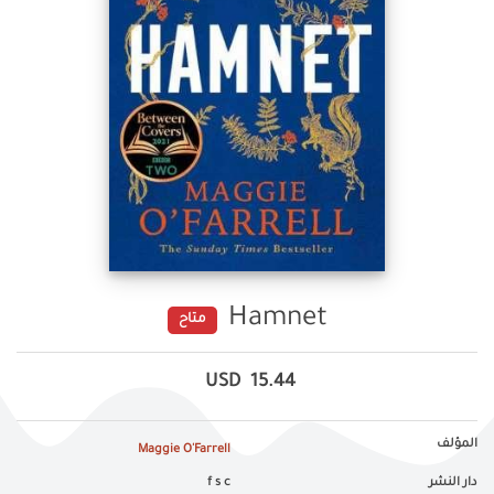
Hamnet
متاح
USD
15.44
المؤلف
Maggie O'Farrell
دار النشر
f s c