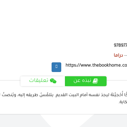
97897
-
دراما
https://www.thebookhome.c
نبذه عن
تعليقات
ًا أُحْجيَّتهُ ليجدَ نفسه أمام البيت القديم. يتلمَّسُ طريقه إليه، ويُنصتُ 
اية.