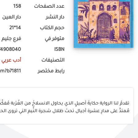
عدد الصفحات
158
دار النشر
دار العين
حجم الكتاب
14*21
متوفر في
فرع جليم
74908040
ISBN
التصنيفات
أدب عربي
-
رابط مختصر
om?b71811
تقدمُ لنا الرواية حكايةَ أصيلٍ الذي يحاول الانسلاخَ من الغُرْبة مُفكِّك
مُمتدٍّ على مدارِ عشرة أجيال تحتَ ظلال شجرة النِّيم التي تروى الحك