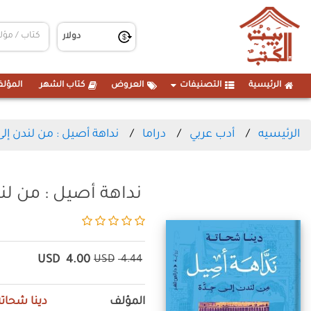
الرئيسية
التصنيفات
العروض
كتاب الشهر
المؤلف
الرئيسيه
أدب عربي
دراما
نداهة أصيل : من لندن إل
نداهة أصيل : من لن
USD
4.00
USD
4.44
المؤلف
دينا شحاتة