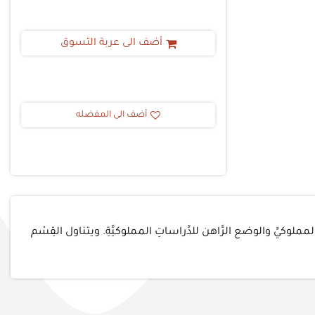
أضف الى عربة التسوق
أضف الى المفضله
كيِّ والوضع الرَّاهن للدِّراساتِ المملوكيَّةِ. ويتناول القِسْم