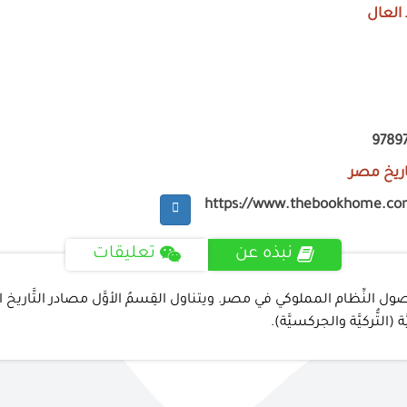
العال
9789
اريخ مصر
https://www.thebookhome.co
نبذه عن
تعليقات
نِّظام المملوكي في مصر. ويتناول القِسمُ الأوَّل مصادر التَّاريخ المملو
(التُّركيَّة والجركسيَّة).