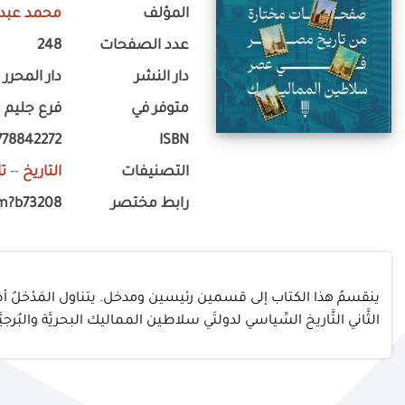
المؤلف
محمد عبد 
عدد الصفحات
248
دار النشر
دار المحرر
متوفر في
فرع جليم
778842272
ISBN
التصنيفات
التاريخ
--
ت
رابط مختصر
m?b73208
ينقسمُ هذا الكتاب إلى قسمين رئيسين ومدخل. يتناول المَدْخلُ أصول ال
الثَّاني التَّاريخ السِّياسي لدولتَي سلاطين المماليك البحريَّة والبُرجيَّة 