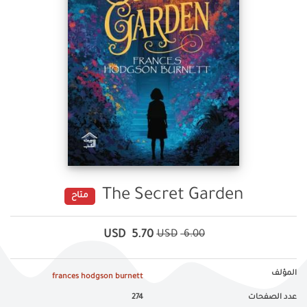
The Secret Garden
متاح
USD
5.70
USD
6.00
المؤلف
frances hodgson burnett
عدد الصفحات
274