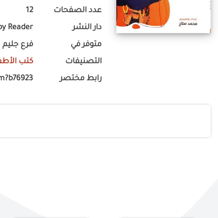
عدد الصفحات
12
دار النشر
by Reader
متوفر في
فرع جليم
التصنيفات
كتب الأطف
رابط مختصر
om?b76923