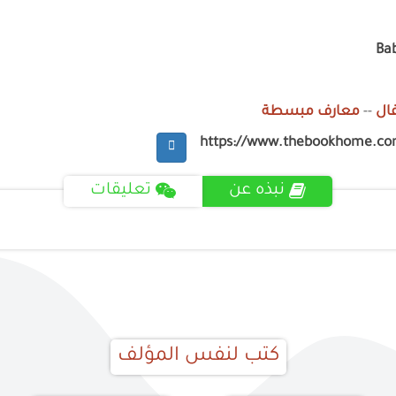
Ba
ال
--
معارف مبسطة
https://www.thebookhome.c
نبذه عن
تعليقات
كتب لنفس المؤلف