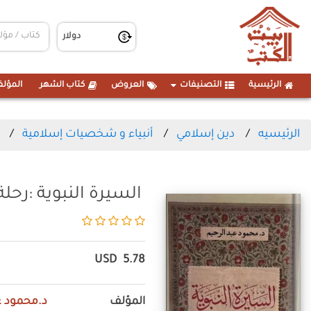
الرئيسية
التصنيفات
العروض
كتاب الشهر
المؤلف
الرئيسيه
دين إسلامي
أنبياء و شخصيات إسلامية
السيرة النبوية :رحلة 
USD
5.78
المؤلف
د.محمود ع