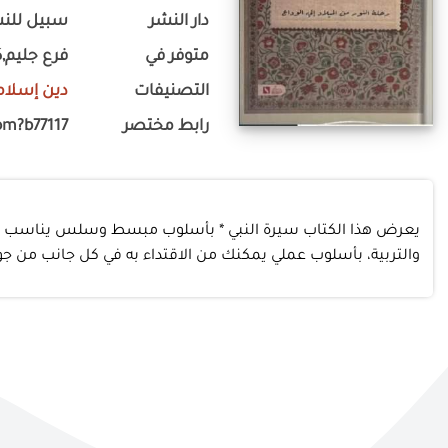
دار النشر
سبيل للنشر
متوفر في
فرع جليم,ك
التصنيفات
دين إسلام
رابط مختصر
om?b77117
يعرض هذا الكتاب سيرة النبي * بأسلوب مبسط وسلس يناسب جميع ال
والتربية، بأسلوب عملي يمكنك من الاقتداء به في كل جانب من جوان