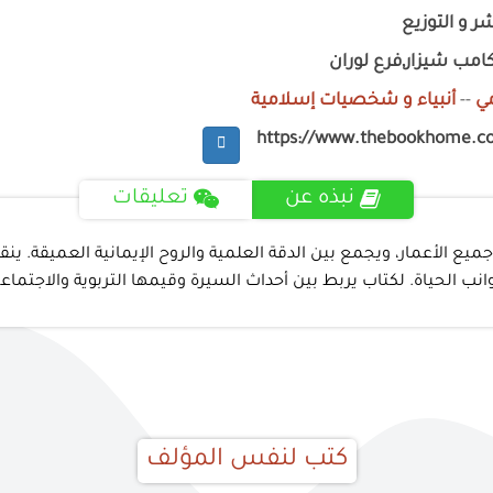
 و التوزيع
امب شيزار,فرع لوران
ي
--
أنبياء و شخصيات إسلامية
https://www.thebookhome.c
نبذه عن
تعليقات
أعمار، ويجمع بين الدقة العلمية والروح الإيمانية العميقة. ينقلك 
ب الحياة. لكتاب يربط بين أحداث السيرة وقيمها التربوية والاجتماعية
كتب لنفس المؤلف