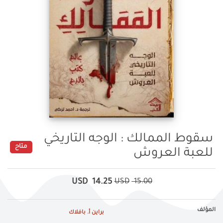
سقوط الممالك : الوجه التاريخي
متاح
للعبة العروش
USD
14.25
USD
15.00
المؤلف
براين أ. بافلاك